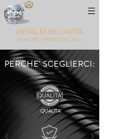
METAL DI BELLAVITA
SILVESTRO FRANCO & C. SNC
PERCHE' SCEGLIERCI:
QUALITA'